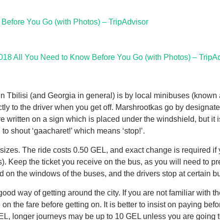
w Before You Go (with Photos) – TripAdvisor
2018 All You Need to Know Before You Go (with Photos) – TripA
Tbilisi (and Georgia in general) is by local minibuses (known
ctly to the driver when you get off. Marshrootkas go by designat
 written on a sign which is placed under the windshield, but it i
 to shout ‘gaacharet!’ which means ‘stop!’.
 sizes. The ride costs 0.50 GEL, and exact change is required if
. Keep the ticket you receive on the bus, as you will need to pre
d on the windows of the buses, and the drivers stop at certain b
d way of getting around the city. If you are not familiar with th
n the fare before getting on. It is better to insist on paying bef
GEL, longer journeys may be up to 10 GEL unless you are going to