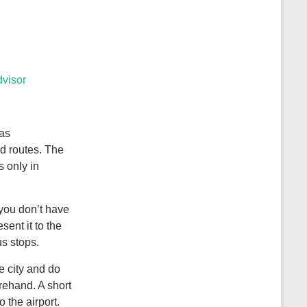
dvisor
 as
ed routes. The
s only in
 you don’t have
sent it to the
us stops.
e city and do
orehand. A short
 the airport.