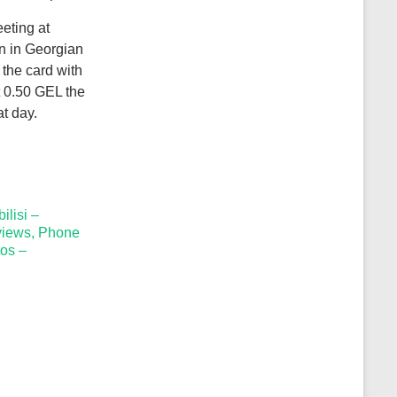
eeting at
en in Georgian
 the card with
t 0.50 GEL the
at day.
ilisi –
views, Phone
os –