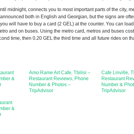
ntil midnight, connects you to most important parts of the city, m
e announced both in English and Georgian, but the signs are oft
ut you will have to buy a card (2 GEL) at the counter. You can load
 metro and on buses. Using the metro card, metros and buses cos
cond time, then 0.20 GEL the third time and all future rides on th
staurant
Amo Rame Art Cafe, Tbilisi –
Cafe Linville, Tb
mber &
Restaurant Reviews, Phone
Restaurant Re
r
Number & Photos –
Number & Phot
TripAdvisor
TripAdvisor
taurant
mber &
r