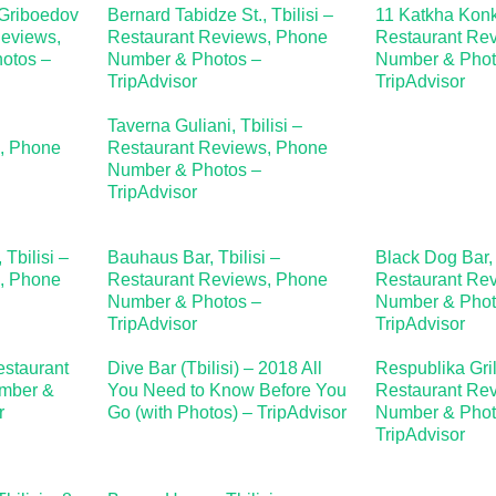
 Griboedov
Bernard Tabidze St., Tbilisi –
11 Katkha Konka
Reviews,
Restaurant Reviews, Phone
Restaurant Re
otos –
Number & Photos –
Number & Phot
TripAdvisor
TripAdvisor
–
Taverna Guliani, Tbilisi –
, Phone
Restaurant Reviews, Phone
Number & Photos –
TripAdvisor
Tbilisi –
Bauhaus Bar, Tbilisi –
Black Dog Bar, 
, Phone
Restaurant Reviews, Phone
Restaurant Re
Number & Photos –
Number & Phot
TripAdvisor
TripAdvisor
estaurant
Dive Bar (Tbilisi) – 2018 All
Respublika Grill
mber &
You Need to Know Before You
Restaurant Re
r
Go (with Photos) – TripAdvisor
Number & Phot
TripAdvisor