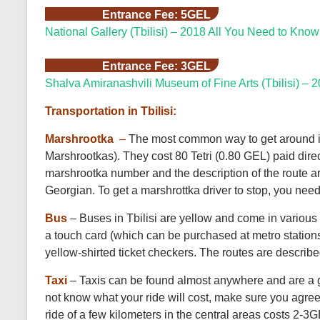
Entrance Fee: 5GEL
National Gallery (Tbilisi) – 2018 All You Need to Kno
Entrance Fee: 3GEL
Shalva Amiranashvili Museum of Fine Arts (Tbilisi) – 
Transportation in Tbilisi:
Marshrootka
–
The most common way to get around in 
Marshrootkas). They cost 80 Tetri (0.80 GEL) paid dire
marshrootka number and the description of the route are
Georgian. To get a marshrottka driver to stop, you need
Bus
– Buses in Tbilisi are yellow and come in various
a touch card (which can be purchased at metro stations)
yellow-shirted ticket checkers. The routes are describe
Taxi
– Taxis can be found almost anywhere and are a goo
not know what your ride will cost, make sure you agree o
ride of a few kilometers in the central areas costs 2-3